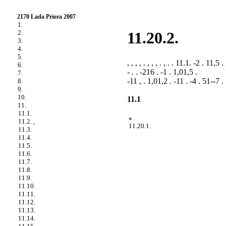
2170 Lada Priora 2007
1.
2.
11.20.2.
3.
4.
5.
, , , , . , , , . , . . 11.1. -2 . 11,5 . 
6.
- . . -216 . -1 . 1,01,5 .
7.
-11 , . 1,01,2 . -11 . -4 . 51--7 . 
8.
9.
10.
11.1
11.
11.1.
«
11.2. ,
11.20.1.
11.3.
11.4.
11.5.
11.6.
11.7.
11.8.
11.9.
11.10.
11.11.
11.12.
11.13.
11.14.