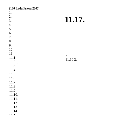
2170 Lada Priora 2007
1.
2.
11.17.
3.
4.
5.
6.
7.
8.
9.
10.
11.
«
11.1.
11.16.2.
11.2. ,
11.3.
11.4.
11.5.
11.6.
11.7.
11.8.
11.9.
11.10.
11.11.
11.12.
11.13.
11.14.