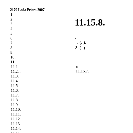
2170 Lada Priora 2007
1.
2.
11.15.8.
3.
4.
5.
.
6.
1. (.
).
7.
2. (.
).
8.
9.
10.
11.
«
11.1.
11.15.7.
11.2. ,
11.3.
11.4.
11.5.
11.6.
11.7.
11.8.
11.9.
11.10.
11.11.
11.12.
11.13.
11.14.