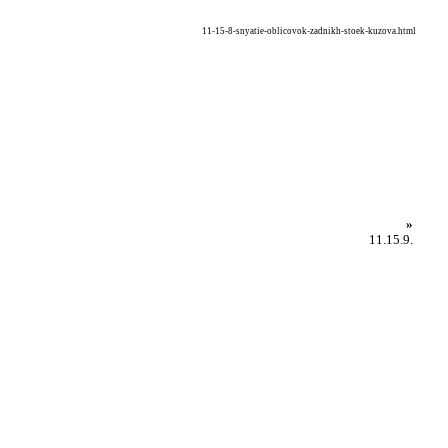
11-15-8-snyatie-oblicovok-zadnikh-stoek-kuzova.html
»
11.15.9.