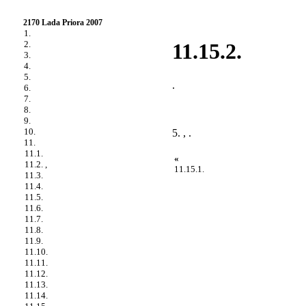
2170 Lada Priora 2007
1.
2.
11.15.2.
3.
4.
5.
.
6.
7.
8.
9.
10.
5. , .
11.
11.1.
«
11.2. ,
11.15.1.
11.3.
11.4.
11.5.
11.6.
11.7.
11.8.
11.9.
11.10.
11.11.
11.12.
11.13.
11.14.