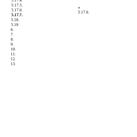
5.17.4.
5.17.5.
«
5.17.6.
5.17.6.
5.17.7.
5.18.
5.19.
6.
7.
8.
9.
10.
11.
12.
13.