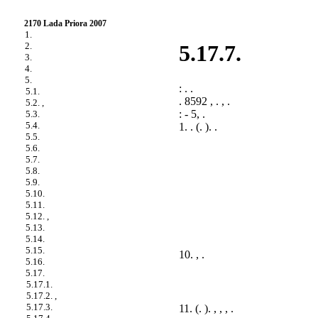
2170 Lada Priora 2007
1.
2.
5.17.7.
3.
4.
5.
: . .
5.1.
. 8592 , . , .
5.2. ,
: - 5, .
5.3.
5.4.
1. . (.
). .
5.5.
5.6.
5.7.
5.8.
5.9.
5.10.
5.11.
5.12. ,
5.13.
5.14.
5.15.
10. , .
5.16.
5.17.
5.17.1.
5.17.2. ,
5.17.3.
11. (.
). , , , .