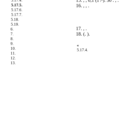
15. , , 0,1 (1 /
). 30 . , .
5.17.4.
5.17.5.
16. , , .
5.17.6.
5.17.7.
5.18.
5.19.
17. , .
6.
18. (.
).
7.
8.
9.
«
10.
5.17.4.
11.
12.
13.