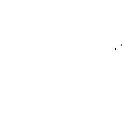
»
5.17.6.