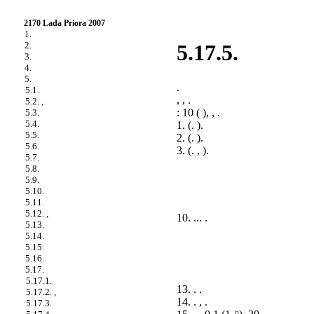
2170 Lada Priora 2007
1.
2.
5.17.5.
3.
4.
5.
.
5.1.
, , .
5.2. ,
: 10 ( ), , .
5.3.
5.4.
1. (.
).
5.5.
2. (.
).
5.6.
3. (.
,
).
5.7.
5.8.
5.9.
5.10.
5.11.
5.12. ,
10. ... .
5.13.
5.14.
5.15.
5.16.
5.17.
5.17.1.
13. . .
5.17.2. ,
14. . , .
5.17.3.
2