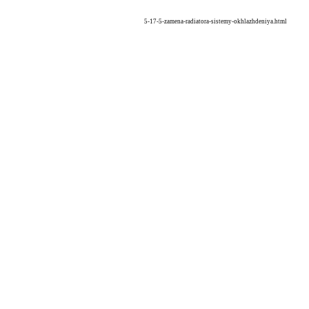
5-17-5-zamena-radiatora-sistemy-okhlazhdeniya.html