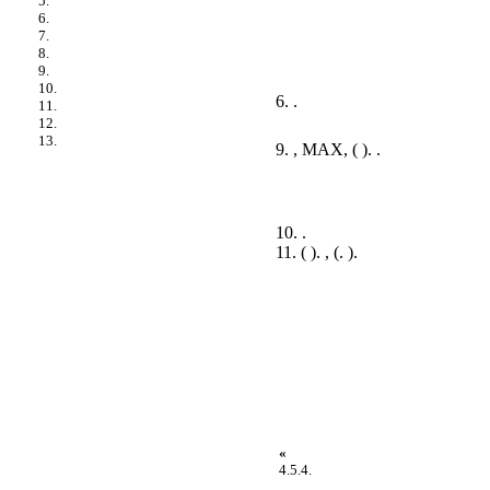
5.
6.
7.
8.
9.
10.
6. .
11.
12.
13.
9. , MAX, ( ). .
10. .
11. ( ). , (.
).
«
4.5.4.