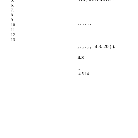
5.
6.
7.
8.
9.
. , , , . , .
10.
11.
12.
13.
, . , . , , . 4.3. 20 ( ).
4.3
«
4.5.14.