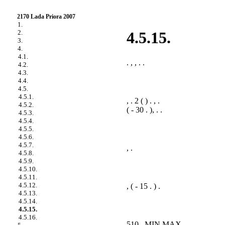
2170 Lada Priora 2007
1.
2.
4.5.15.
3.
4.
4.1.
. , , . .
4.2.
4.3.
4.4.
4.5.
4.5.1.
, . 2 ( ) . , .
4.5.2.
( - 30 . ), . .
4.5.3.
4.5.4.
4.5.5.
4.5.6.
4.5.7.
, .
4.5.8.
4.5.9.
4.5.10.
4.5.11.
4.5.12.
, ( - 15 . ) .
4.5.13.
4.5.14.
4.5.15.
4.5.16.
510 , MIN MAX .