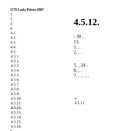
2170 Lada Priora 2007
1.
2.
4.5.12.
3.
4.
4.1.
- 30 . .
4.2.
13.
4.3.
1. .
4.4.
4.5.
2. , .
4.5.1.
4.5.2.
5. , 24 .
4.5.3.
6. , .
4.5.4.
4.5.5.
7. . , . , .
4.5.6.
4.5.7.
4.5.8.
4.5.9.
«
4.5.10.
4.5.11.
4.5.11.
4.5.12.
4.5.13.
4.5.14.
4.5.15.
4.5.16.