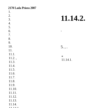
2170 Lada Priora 2007
1.
2.
11.14.2.
3.
4.
5.
.
6.
7.
8.
9.
10.
5. , .
11.
11.1.
«
11.2. ,
11.14.1.
11.3.
11.4.
11.5.
11.6.
11.7.
11.8.
11.9.
11.10.
11.11.
11.12.
11.13.
11.14.