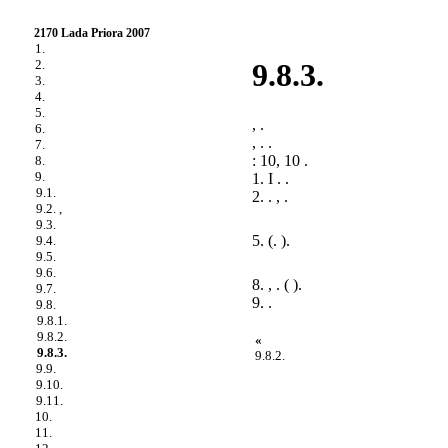
2170 Lada Priora 2007
1.
2.
9.8.3.
3.
4.
5.
, .
6.
, . .
7.
: 10, 10 .
8.
9.
1. I . .
9.1.
2. . , .
9.2. ,
9.3.
5. (.
).
9.4.
9.5.
9.6.
8. , . ( ).
9.7.
9. .
9.8.
9.8.1.
9.8.2.
«
9.8.3.
9.8.2.
9.9.
9.10.
9.11.
10.
11.