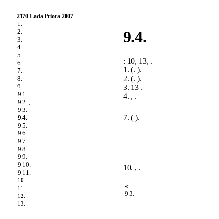
2170 Lada Priora 2007
1.
2.
9.4.
3.
4.
5.
: 10, 13, .
6.
1. (.
).
7.
2. (.
).
8.
9.
3. 13 .
9.1.
4. , .
9.2. ,
9.3.
7. ( ).
9.4.
9.5.
9.6.
9.7.
9.8.
9.9.
9.10.
10. , .
9.11.
10.
«
11.
9.3.
12.
13.