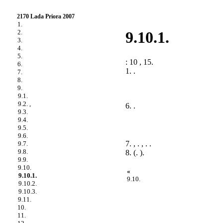
2170 Lada Priora 2007
1.
2.
9.10.1.
3.
4.
5.
: 10 , 15.
6.
1. .
7.
8.
9.
9.1.
9.2. ,
6. .
9.3.
9.4.
9.5.
9.6.
7. , . , . .
9.7.
9.8.
8. (.
).
9.9.
9.10.
«
9.10.1.
9.10.
9.10.2.
9.10.3.
9.11.
10.
11.