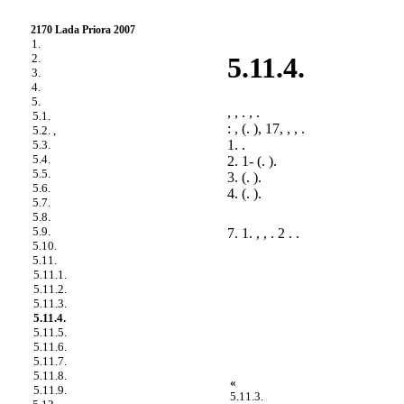
2170 Lada Priora 2007
1.
2.
5.11.4.
3.
4.
5.
, , . , .
5.1.
: , (.
), 17, , , .
5.2. ,
1. .
5.3.
5.4.
2. 1- (.
).
5.5.
3. (.
).
5.6.
4. (.
).
5.7.
5.8.
5.9.
7. 1. , , . 2 . .
5.10.
5.11.
5.11.1.
5.11.2.
5.11.3.
5.11.4.
5.11.5.
5.11.6.
5.11.7.
5.11.8.
«
5.11.9.
5.11.3.