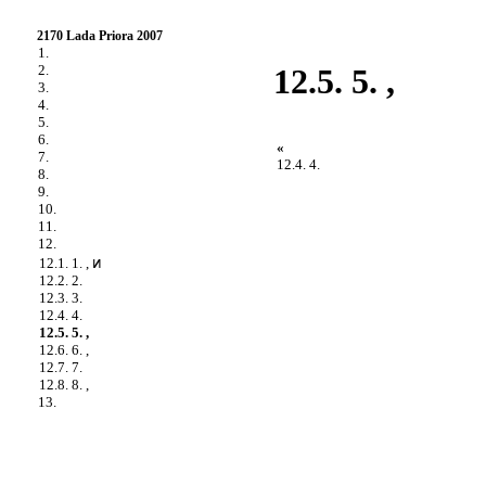
2170 Lada Priora 2007
1.
2.
12.5. 5. ,
3.
4.
5.
6.
«
7.
12.4. 4.
8.
9.
10.
11.
12.
12.1. 1. , ͷ
12.2. 2.
12.3. 3.
12.4. 4.
12.5. 5. ,
12.6. 6. ,
12.7. 7.
12.8. 8. ,
13.