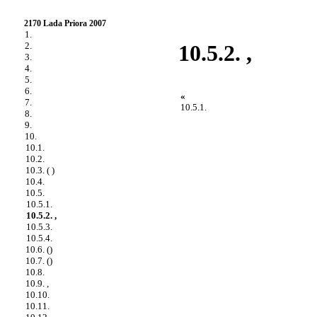
2170 Lada Priora 2007
1.
2.
10.5.2. ,
3.
4.
5.
6.
«
7.
10.5.1.
8.
9.
10.
10.1.
10.2.
10.3. ( )
10.4.
10.5.
10.5.1.
10.5.2. ,
10.5.3.
10.5.4.
10.6. ()
10.7. ()
10.8.
10.9. ,
10.10.
10.11.