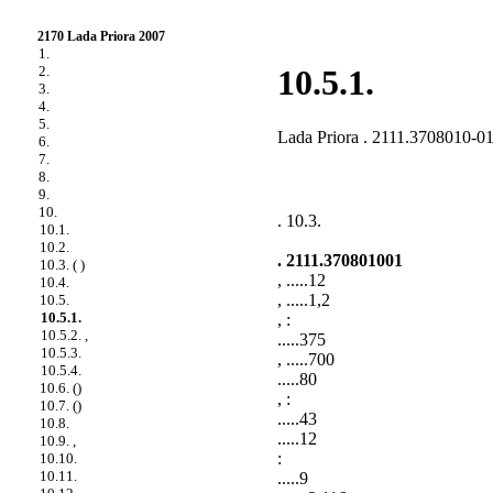
2170 Lada Priora 2007
1.
2.
10.5.1.
3.
4.
5.
Lada Priora . 2111.3708010-01
6.
7.
8.
9.
10.
. 10.3
.
10.1.
10.2.
. 2111.370801001
10.3. ( )
, .....12
10.4.
, .....1,2
10.5.
10.5.1.
, :
10.5.2. ,
.....375
10.5.3.
, .....700
10.5.4.
.....80
10.6. ()
, :
10.7. ()
.....43
10.8.
.....12
10.9. ,
:
10.10.
10.11.
.....9