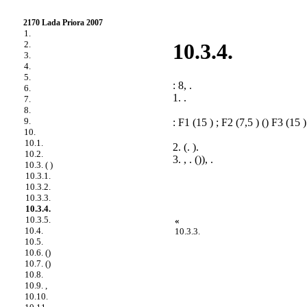
2170 Lada Priora 2007
1.
2.
10.3.4.
3.
4.
5.
: 8, .
6.
1. .
7.
8.
9.
: F1 (15 ) ; F2 (7,5 ) () F3 (15 
10.
10.1.
2. (.
).
10.2.
3. , .
()
), .
10.3. ( )
10.3.1.
10.3.2.
10.3.3.
10.3.4.
10.3.5.
«
10.4.
10.3.3.
10.5.
10.6. ()
10.7. ()
10.8.
10.9. ,
10.10.