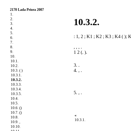
2170 Lada Priora 2007
1.
2.
10.3.2.
3.
4.
5.
: 1, 2 ; K1 ; K2 ; K3 ; K4 ( );
6.
7.
, , , .
8.
9.
1 2 (. ).
10.
10.1.
3. .
10.2.
4. , .
10.3. ( )
10.3.1.
10.3.2.
10.3.3.
10.3.4.
5. , .
10.3.5.
10.4.
10.5.
10.6. ()
10.7. ()
«
10.8.
10.3.1.
10.9. ,
10.10.