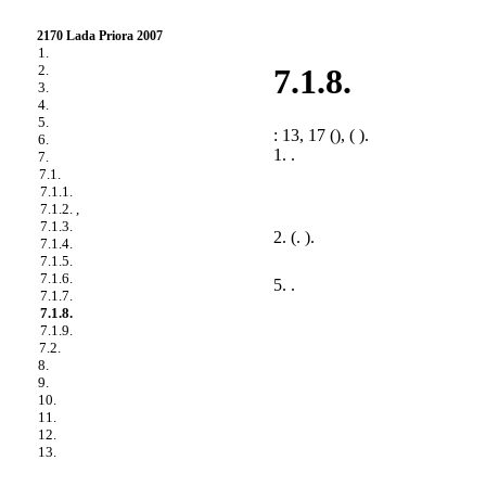
2170 Lada Priora 2007
1.
2.
7.1.8.
3.
4.
5.
: 13, 17 (), ( ).
6.
1. .
7.
7.1.
7.1.1.
7.1.2. ,
7.1.3.
2. (.
).
7.1.4.
7.1.5.
7.1.6.
5. .
7.1.7.
7.1.8.
7.1.9.
7.2.
8.
9.
10.
11.
12.
13.