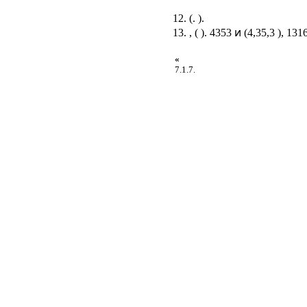
12. (.
).
13. , ( ). 4353 ͷ (4,35,3 ), 131
«
7.1.7.