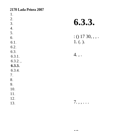
2170 Lada Priora 2007
1.
2.
6.3.3.
3.
4.
5.
: () 17 30, , , .
6.
1. (.
).
6.1.
6.2.
6.3.
4. , .
6.3.1.
6.3.2. ,
6.3.3.
6.3.4.
7.
8.
9.
10.
11.
12.
7. , , . . .
13.