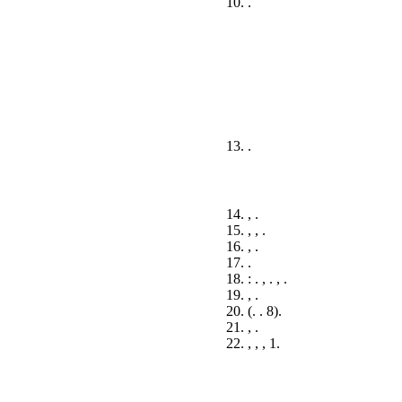
10. .
13. .
14. , .
15. , , .
16. , .
17. .
18. : . , . , .
19. , .
20. (. . 8).
21. , .
22. , , , 1.