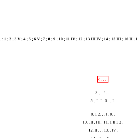
. : 1 ; 2 ; 3 V ; 4 ; 5 ; 6 V ; 7 ; 8 ; 9 ; 10 ; 11 IV ; 12 ; 13 III IV ; 14 ; 15 III ; 16 II ; 
c . , , .
3. , .
4. . .
5. , I . I .
6. . , I .
8. 1 2. , . I .
9. .
10. , II , I II .
11. 1 II 1 2 .
12. II . , .
13. . IV .