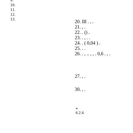
9.
10.
11.
12.
13.
20. III . , .
21. , .
22. . () .
23. . , . .
24. . ( 0,04 ) .
25. . .
26. . , .. , , . 0,6 . , .
27. , .
30. , .
«
6.2.4.