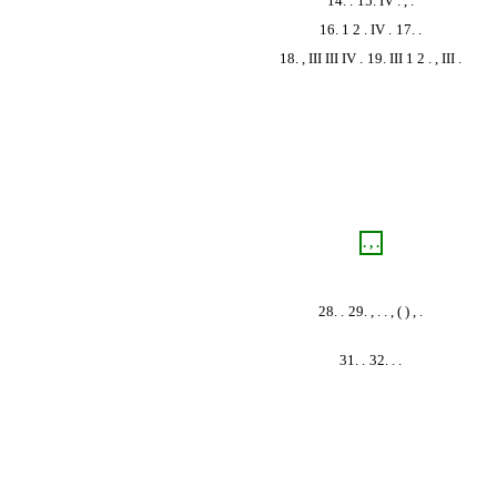
14. .
15. IV . , .
16. 1 2 . IV .
17. .
18. , III III IV .
19. III 1 2 . , III .
. , .
28. .
29. , . . , ( ) , .
31. .
32. . .