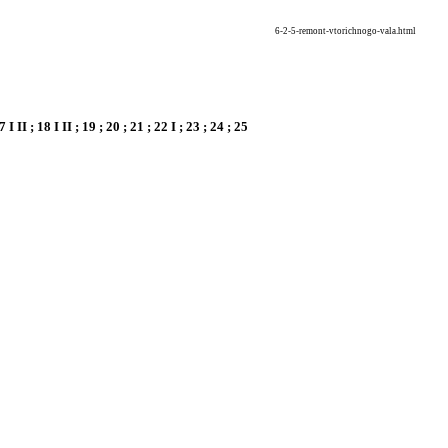
6-2-5-remont-vtorichnogo-vala.html
17 I II ; 18 I II ; 19 ; 20 ; 21 ; 22 I ; 23 ; 24 ; 25