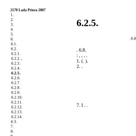
2170 Lada Priora 2007
1.
2.
6.2.5.
3.
4.
5.
. 6.8
6.
6.1.
6.2.
. 6.8
.
6.2.1.
: , , , .
6.2.2. ,
1. (.
).
6.2.3.
2. .
6.2.4.
6.2.5.
6.2.6.
6.2.7.
6.2.8.
6.2.9.
6.2.10.
6.2.11.
7. I . .
6.2.12.
6.2.13.
6.2.14.
6.3.
7.
8.