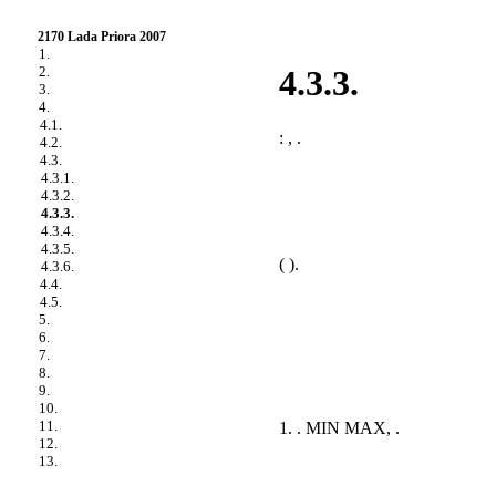
2170 Lada Priora 2007
1.
2.
4.3.3.
3.
4.
4.1.
: , .
4.2.
4.3.
4.3.1.
4.3.2.
4.3.3.
4.3.4.
4.3.5.
( ).
4.3.6.
4.4.
4.5.
5.
6.
7.
8.
9.
10.
11.
1. . MIN MAX, .
12.
13.