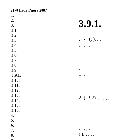
2170 Lada Priora 2007
1.
2.
3.9.1.
3.
3.1.
3.2.
, , - , (.
). , .
3.3.
, , , , , . .
3.4.
3.5.
3.6.
3.7.
3.8.
. .
3.9.
1. .
3.9.1.
3.10.
3.11.
3.12.
3.13.
2. (
. 3.2
). , . , , , .
3.14.
3.15.
3.16.
4.
5.
6.
. . , , .
7.
( ), , , . .
8.