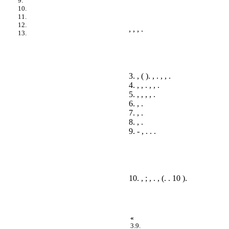
9.
10.
11.
12.
, , , .
13.
3. , ( ). , . , , .
4. , , . , , .
5. , , , , .
6. , .
7. , .
8. , .
9. - , . . .
10. , ; , . , (. . 10
).
«
3.9.