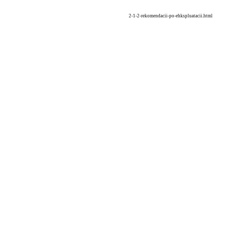
2-1-2-rekomendacii-po-ehkspluatacii.html