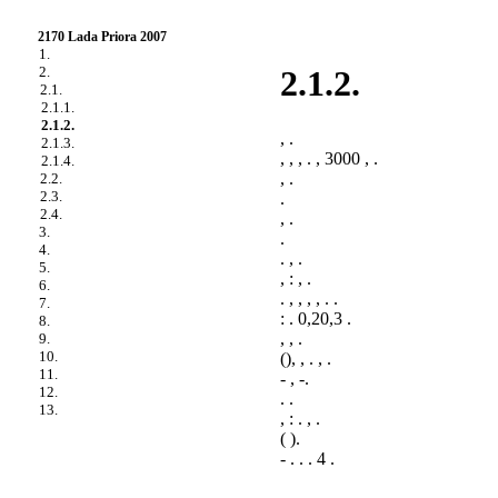
2170 Lada Priora 2007
1.
2.
2.1.2.
2.1.
2.1.1.
2.1.2.
, .
2.1.3.
, , , . , 3000 ,
.
2.1.4.
, .
2.2.
2.3.
.
2.4.
, .
3.
.
4.
. , .
5.
, : , .
6.
. , , , , . .
7.
: . 0,20,3 .
8.
, , .
9.
10.
(), , . , .
11.
- , -.
12.
. .
13.
, : . , .
( ).
- . . . 4 .