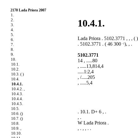
2170 Lada Priora 2007
1.
2.
10.4.1.
3.
4.
5.
Lada Priora . 5102.3771 , , , ( )
6.
. 5102.3771 . ( 46 300
), , .
-1
7.
8.
9.
5102.3771
10.
14 , .....80
10.1.
, .....13,814,4
10.2.
.....1:2,4
10.3. ( )
, /.....205
10.4.
, .....5,4
10.4.1.
10.4.2. ,
10.4.3.
10.4.4.
10.4.5.
10.5.
. 10.1
. D+ 6 , .
10.6. ()
, .
10.7. ()
W Lada Priora .
10.8.
, . , , . .
10.9. ,
10.10.