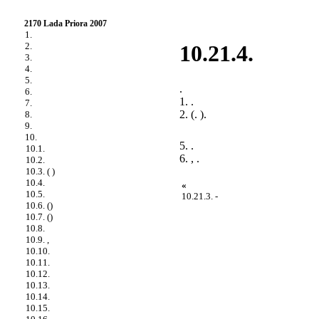
2170 Lada Priora 2007
1.
2.
10.21.4.
3.
4.
5.
.
6.
1. .
7.
2. (.
).
8.
9.
10.
5. .
10.1.
6. , .
10.2.
10.3. ( )
10.4.
«
10.5.
10.21.3. -
10.6. ()
10.7. ()
10.8.
10.9. ,
10.10.
10.11.
10.12.
10.13.
10.14.
10.15.