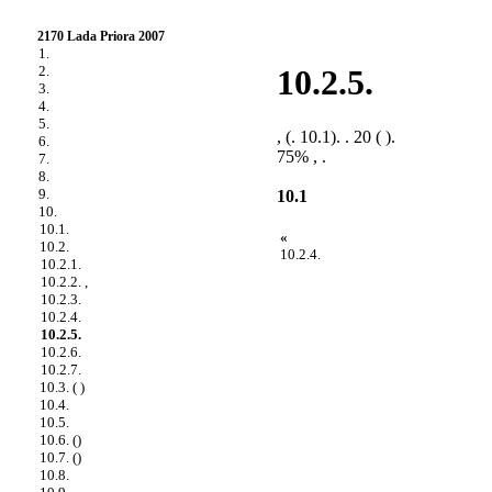
2170 Lada Priora 2007
1.
2.
10.2.5.
3.
4.
5.
, (. 10.1). . 20 ( ).
6.
75% , .
7.
8.
9.
10.1
10.
10.1.
«
10.2.
10.2.4.
10.2.1.
10.2.2. ,
10.2.3.
10.2.4.
10.2.5.
10.2.6.
10.2.7.
10.3. ( )
10.4.
10.5.
10.6. ()
10.7. ()
10.8.