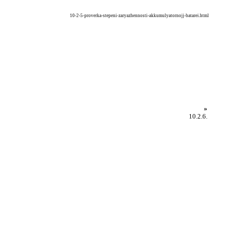
10-2-5-proverka-stepeni-zaryazhennosti-akkumulyatornojj-batarei.html
»
10.2.6.