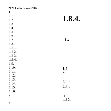
2170 Lada Priora 2007
1.
1.1.
1.8.4.
1.2.
1.3.
1.4.
.
1.5.
.
1.6.
. 1.4.
1.7.
1.8.
1.8.1.
1.8.2.
1.8.3.
1.8.4.
1.9.
1.10.
1.4
1.11.
* .
1.12.
:
1.13.
U , ;
1.14.
UF .
1.15.
1.16.
2.
«
3.
1.8.3.
4.
5.